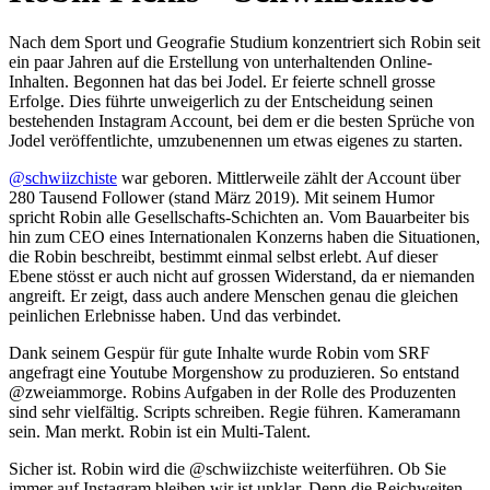
Nach dem Sport und Geografie Studium konzentriert sich Robin seit
ein paar Jahren auf die Erstellung von unterhaltenden Online-
Inhalten. Begonnen hat das bei Jodel. Er feierte schnell grosse
Erfolge. Dies führte unweigerlich zu der Entscheidung seinen
bestehenden Instagram Account, bei dem er die besten Sprüche von
Jodel veröffentlichte, umzubenennen um etwas eigenes zu starten.
@schwiizchiste
war geboren. Mittlerweile zählt der Account über
280 Tausend Follower (stand März 2019). Mit seinem Humor
spricht Robin alle Gesellschafts-Schichten an. Vom Bauarbeiter bis
hin zum CEO eines Internationalen Konzerns haben die Situationen,
die Robin beschreibt, bestimmt einmal selbst erlebt. Auf dieser
Ebene stösst er auch nicht auf grossen Widerstand, da er niemanden
angreift. Er zeigt, dass auch andere Menschen genau die gleichen
peinlichen Erlebnisse haben. Und das verbindet.
Dank seinem Gespür für gute Inhalte wurde Robin vom SRF
angefragt eine Youtube Morgenshow zu produzieren. So entstand
@zweiammorge. Robins Aufgaben in der Rolle des Produzenten
sind sehr vielfältig. Scripts schreiben. Regie führen. Kameramann
sein. Man merkt. Robin ist ein Multi-Talent.
Sicher ist. Robin wird die @schwiizchiste weiterführen. Ob Sie
immer auf Instagram bleiben wir ist unklar. Denn die Reichweiten