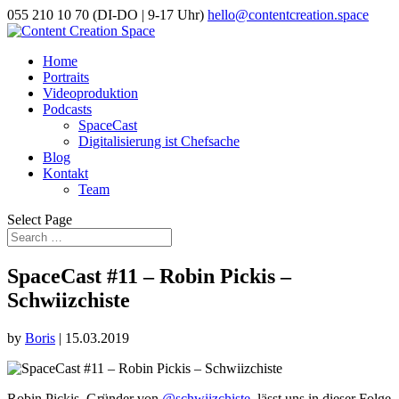
055 210 10 70 (DI-DO | 9-17 Uhr)
hello@contentcreation.space
Home
Portraits
Videoproduktion
Podcasts
SpaceCast
Digitalisierung ist Chefsache
Blog
Kontakt
Team
Select Page
SpaceCast #11 – Robin Pickis –
Schwiizchiste
by
Boris
|
15.03.2019
Robin Pickis, Gründer von
@schwiizchiste
, lässt uns in dieser Folge