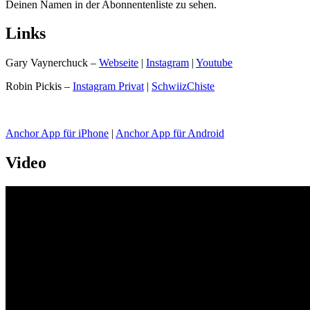
Deinen Namen in der Abonnentenliste zu sehen.
Links
Gary Vaynerchuck –
Webseite
|
Instagram
|
Youtube
Robin Pickis –
Instagram Privat
|
SchwiizChiste
Anchor App für iPhone
|
Anchor App für Android
Video