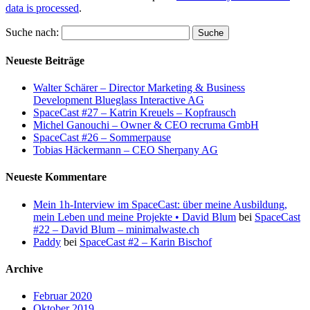
data is processed
.
Suche nach:
Neueste Beiträge
Walter Schärer – Director Marketing & Business
Development Blueglass Interactive AG
SpaceCast #27 – Katrin Kreuels – Kopfrausch
Michel Ganouchi – Owner & CEO recruma GmbH
SpaceCast #26 – Sommerpause
Tobias Häckermann – CEO Sherpany AG
Neueste Kommentare
Mein 1h-Interview im SpaceCast: über meine Ausbildung,
mein Leben und meine Projekte • David Blum
bei
SpaceCast
#22 – David Blum – minimalwaste.ch
Paddy
bei
SpaceCast #2 – Karin Bischof
Archive
Februar 2020
Oktober 2019