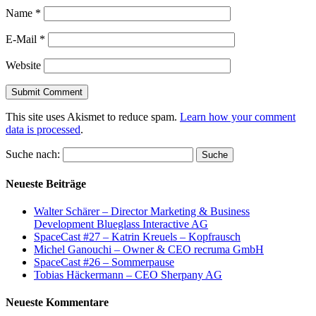
Name
*
E-Mail
*
Website
This site uses Akismet to reduce spam.
Learn how your comment
data is processed
.
Suche nach:
Neueste Beiträge
Walter Schärer – Director Marketing & Business
Development Blueglass Interactive AG
SpaceCast #27 – Katrin Kreuels – Kopfrausch
Michel Ganouchi – Owner & CEO recruma GmbH
SpaceCast #26 – Sommerpause
Tobias Häckermann – CEO Sherpany AG
Neueste Kommentare