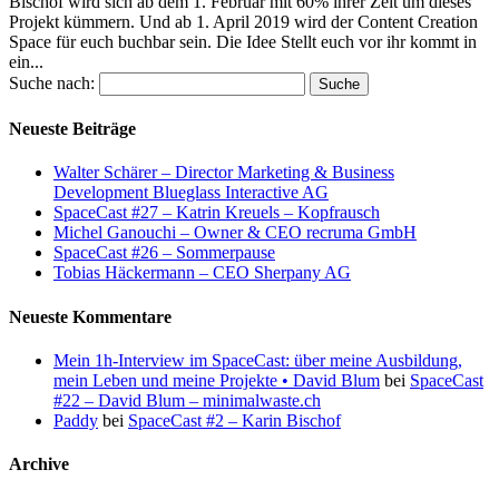
Bischof wird sich ab dem 1. Februar mit 60% ihrer Zeit um dieses
Projekt kümmern. Und ab 1. April 2019 wird der Content Creation
Space für euch buchbar sein. Die Idee Stellt euch vor ihr kommt in
ein...
Suche nach:
Neueste Beiträge
Walter Schärer – Director Marketing & Business
Development Blueglass Interactive AG
SpaceCast #27 – Katrin Kreuels – Kopfrausch
Michel Ganouchi – Owner & CEO recruma GmbH
SpaceCast #26 – Sommerpause
Tobias Häckermann – CEO Sherpany AG
Neueste Kommentare
Mein 1h-Interview im SpaceCast: über meine Ausbildung,
mein Leben und meine Projekte • David Blum
bei
SpaceCast
#22 – David Blum – minimalwaste.ch
Paddy
bei
SpaceCast #2 – Karin Bischof
Archive