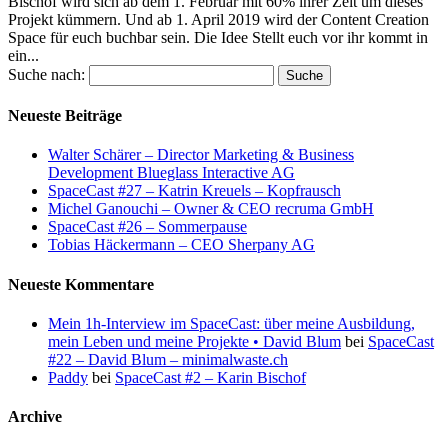
Bischof wird sich ab dem 1. Februar mit 60% ihrer Zeit um dieses
Projekt kümmern. Und ab 1. April 2019 wird der Content Creation
Space für euch buchbar sein. Die Idee Stellt euch vor ihr kommt in
ein...
Suche nach:
Neueste Beiträge
Walter Schärer – Director Marketing & Business
Development Blueglass Interactive AG
SpaceCast #27 – Katrin Kreuels – Kopfrausch
Michel Ganouchi – Owner & CEO recruma GmbH
SpaceCast #26 – Sommerpause
Tobias Häckermann – CEO Sherpany AG
Neueste Kommentare
Mein 1h-Interview im SpaceCast: über meine Ausbildung,
mein Leben und meine Projekte • David Blum
bei
SpaceCast
#22 – David Blum – minimalwaste.ch
Paddy
bei
SpaceCast #2 – Karin Bischof
Archive