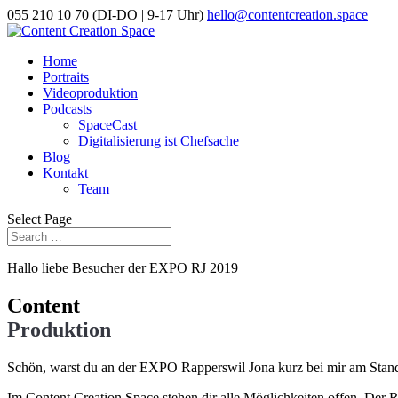
055 210 10 70 (DI-DO | 9-17 Uhr)
hello@contentcreation.space
Home
Portraits
Videoproduktion
Podcasts
SpaceCast
Digitalisierung ist Chefsache
Blog
Kontakt
Team
Select Page
Hallo liebe Besucher der EXPO RJ 2019
Content
Produktion
Schön, warst du an der EXPO Rapperswil Jona kurz bei mir am Stand
Im Content Creation Space stehen dir alle Möglichkeiten offen. Der 