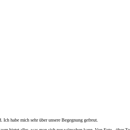
. Ich habe mich sehr über unsere Begegnung gefreut.
Raum bietet alles, was man sich nur wünschen kann. Von Foto-, über To